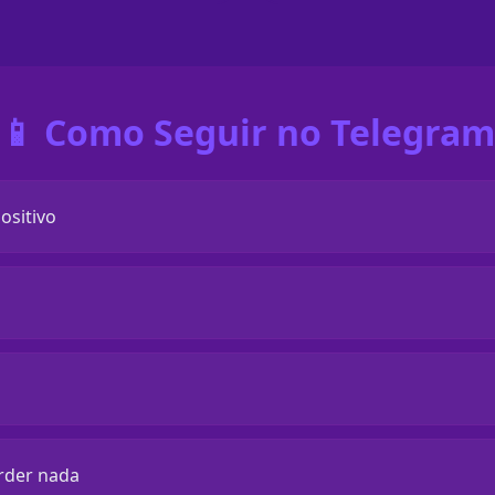
📱 Como Seguir no Telegram
ositivo
erder nada