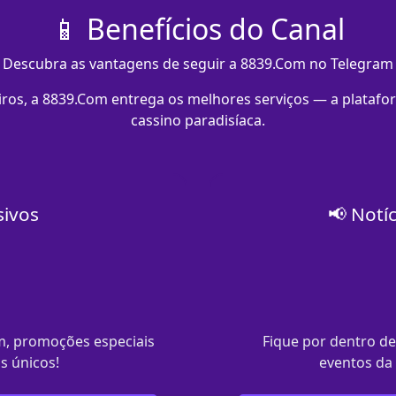
📱 Benefícios do Canal
Descubra as vantagens de seguir a 8839.Com no Telegram
eiros, a 8839.Com entrega os melhores serviços — a platafo
cassino paradisíaca.
sivos
📢 Notí
m, promoções especiais
Fique por dentro d
s únicos!
eventos da