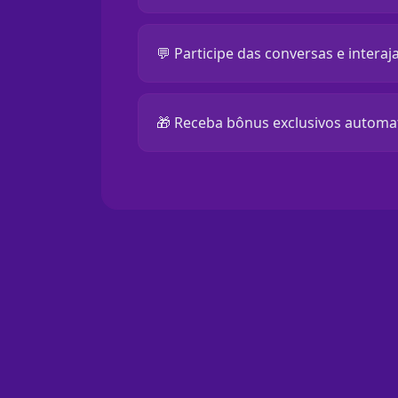
💬 Participe das conversas e interaj
🎁 Receba bônus exclusivos autom