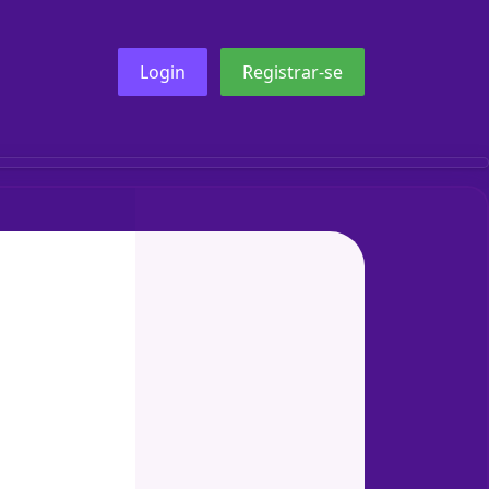
Login
Registrar-se