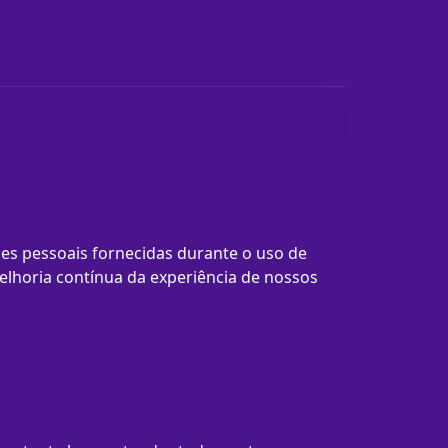
es pessoais fornecidas durante o uso de
elhoria contínua da experiência de nossos