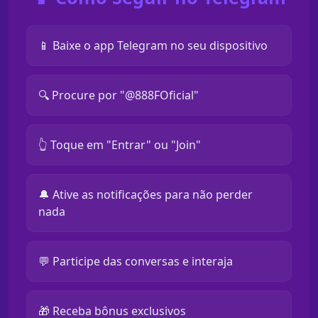
📱 Baixe o app Telegram no seu dispositivo
🔍 Procure por "@888FOficial"
👆 Toque em "Entrar" ou "Join"
🔔 Ative as notificações para não perder
nada
💬 Participe das conversas e interaja
🎁 Receba bônus exclusivos