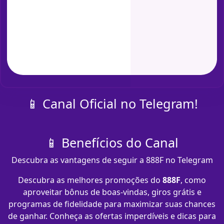
📱 Canal Oficial no Telegram!
📱 Benefícios do Canal
Descubra as vantagens de seguir a 888F no Telegram
Descubra as melhores promoções do
888F
, como
aproveitar bônus de boas-vindas, giros grátis e
programas de fidelidade para maximizar suas chances
de ganhar. Conheça as ofertas imperdíveis e dicas para