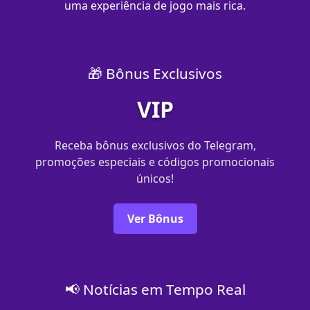
uma experiência de jogo mais rica.
🎁 Bônus Exclusivos
VIP
Receba bônus exclusivos do Telegram,
promoções especiais e códigos promocionais
únicos!
Ver Bônus
📢 Notícias em Tempo Real