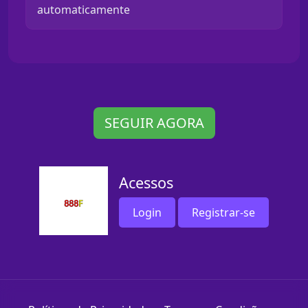
automaticamente
SEGUIR AGORA
Acessos
Login
Registrar-se