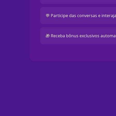
💬 Participe das conversas e interaj
🎁 Receba bônus exclusivos autom