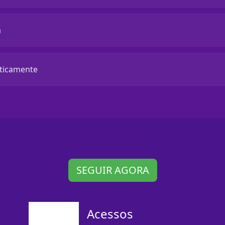
a
aticamente
SEGUIR AGORA
Acessos