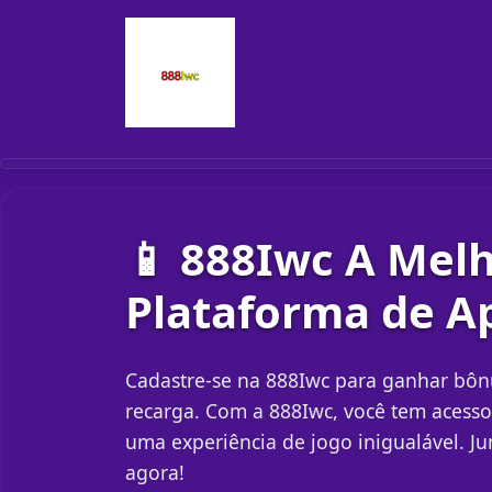
📱 888Iwc A Mel
Plataforma de A
Cadastre-se na 888Iwc para ganhar bôn
recarga. Com a 888Iwc, você tem acesso
uma experiência de jogo inigualável. J
agora!