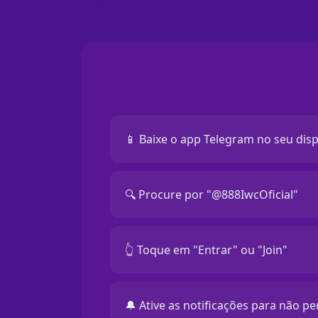
📱 Baixe o app Telegram no seu disp
🔍 Procure por "@888IwcOficial"
👆 Toque em "Entrar" ou "Join"
🔔 Ative as notificações para não p