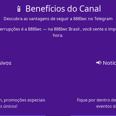
📱 Benefícios do Canal
Descubra as vantagens de seguir a 888Iwc no Telegram
errupções é a 888Iwc — na 888Iwc Brasil , você sente o impa
hora.
sivos
📢 Notí
m, promoções especiais
Fique por dentro d
s únicos!
eventos d