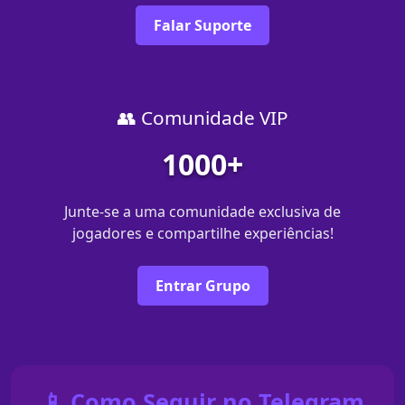
Falar Suporte
👥 Comunidade VIP
1000+
Junte-se a uma comunidade exclusiva de
jogadores e compartilhe experiências!
Entrar Grupo
📱 Como Seguir no Telegram