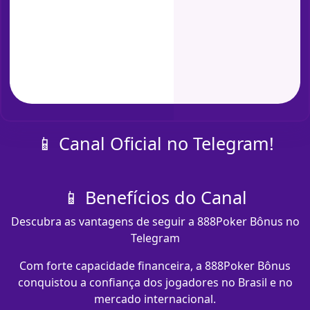
📱 Canal Oficial no Telegram!
📱 Benefícios do Canal
Descubra as vantagens de seguir a 888Poker Bônus no
Telegram
Com forte capacidade financeira, a 888Poker Bônus
conquistou a confiança dos jogadores no Brasil e no
mercado internacional.