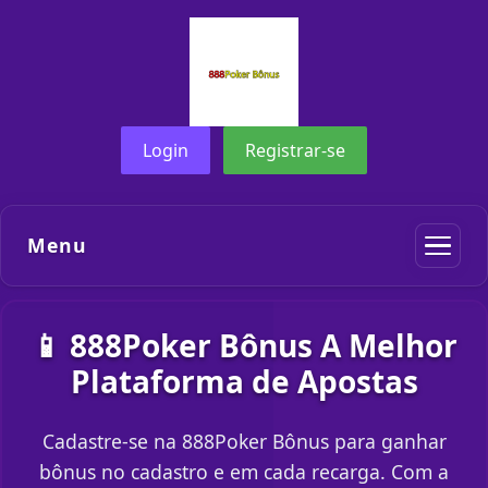
Login
Registrar-se
Menu
📱 888Poker Bônus A Melhor
Plataforma de Apostas
Cadastre-se na 888Poker Bônus para ganhar
bônus no cadastro e em cada recarga. Com a