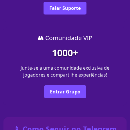
Falar Suporte
👥 Comunidade VIP
1000+
Junte-se a uma comunidade exclusiva de
jogadores e compartilhe experiências!
Entrar Grupo
📱 Como Seguir no Telegram