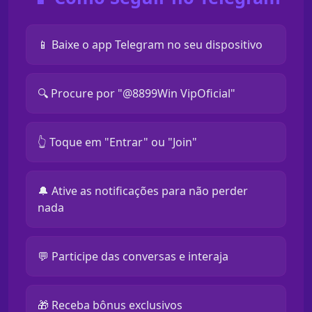
📱 Baixe o app Telegram no seu dispositivo
🔍 Procure por "@8899Win VipOficial"
👆 Toque em "Entrar" ou "Join"
🔔 Ative as notificações para não perder
nada
💬 Participe das conversas e interaja
🎁 Receba bônus exclusivos