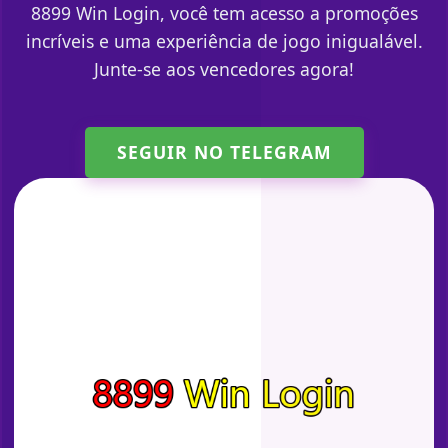
8899 Win Login, você tem acesso a promoções
incríveis e uma experiência de jogo inigualável.
Junte-se aos vencedores agora!
SEGUIR NO TELEGRAM