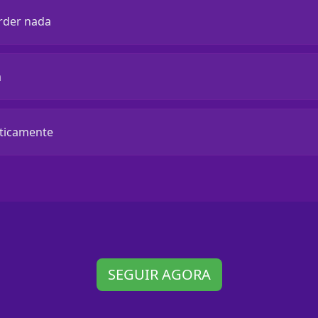
erder nada
a
aticamente
SEGUIR AGORA