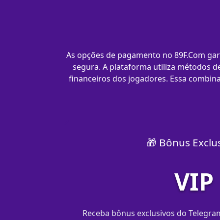
As opções de pagamento no 89F.Com gara
segura. A plataforma utiliza métodos 
financeiros dos jogadores. Essa combin
🎁 Bônus Exclu
VIP
Receba bônus exclusivos do Telegra