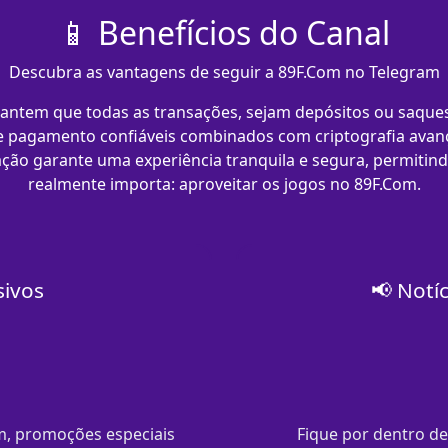
📱 Benefícios do Canal
Descubra as vantagens de seguir a 89F.Com no Telegram
ntem que todas as transações, sejam depósitos ou saques
de pagamento confiáveis combinados com criptografia avan
ação garante uma experiência tranquila e segura, permitin
realmente importa: aproveitar os jogos no 89F.Com.
sivos
📢 Notí
m, promoções especiais
Fique por dentro d