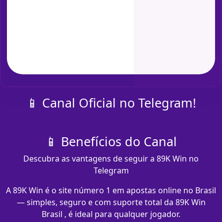
📱 Canal Oficial no Telegram!
📱 Benefícios do Canal
Descubra as vantagens de seguir a 89K Win no
Telegram
A 89K Win é o site número 1 em apostas online no Brasil
— simples, seguro e com suporte total da 89K Win
Brasil , é ideal para qualquer jogador.