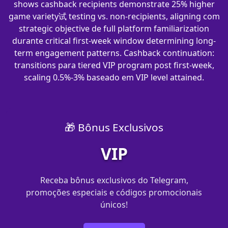
shows cashback recipients demonstrate 25% higher
game variety试 testing vs. non-recipients, aligning com
strategic objective de full platform familiarization
durante critical first-week window determining long-
term engagement patterns. Cashback continuation:
transitions para tiered VIP program post first-week,
scaling 0.5%-3% baseado em VIP level attained.
🎁 Bônus Exclusivos
VIP
Receba bônus exclusivos do Telegram,
promoções especiais e códigos promocionais
únicos!