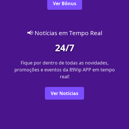
Ver Bônus
📢 Notícias em Tempo Real
24/7
Fique por dentro de todas as novidades,
promoções e eventos da 89Vip APP em tempo
real!
Ver Notícias