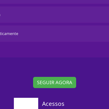
a
aticamente
SEGUIR AGORA
Acessos