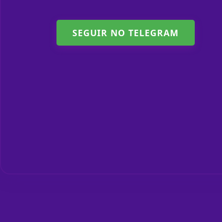
SEGUIR NO TELEGRAM