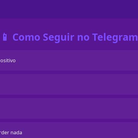
📱 Como Seguir no Telegram
ositivo
erder nada