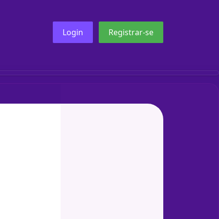
Login
Registrar-se