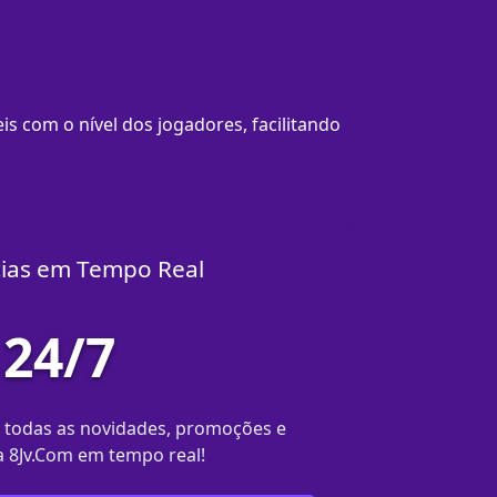
is com o nível dos jogadores, facilitando
cias em Tempo Real
24/7
e todas as novidades, promoções e
a 8Jv.Com em tempo real!