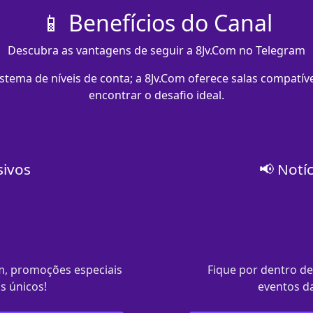
📱 Benefícios do Canal
Descubra as vantagens de seguir a 8Jv.Com no Telegram
stema de níveis de conta; a 8Jv.Com oferece salas compatíve
encontrar o desafio ideal.
sivos
📢 Notí
m, promoções especiais
Fique por dentro d
s únicos!
eventos d