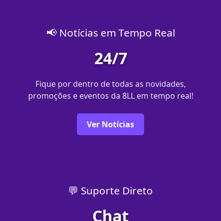
📢 Notícias em Tempo Real
24/7
Fique por dentro de todas as novidades,
promoções e eventos da 8LL em tempo real!
Ver Notícias
💬 Suporte Direto
Chat