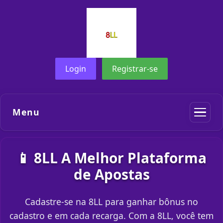
Login
Registrar-se
Menu
📱 8LL A Melhor Plataforma
de Apostas
Cadastre-se na 8LL para ganhar bônus no
cadastro e em cada recarga. Com a 8LL, você tem