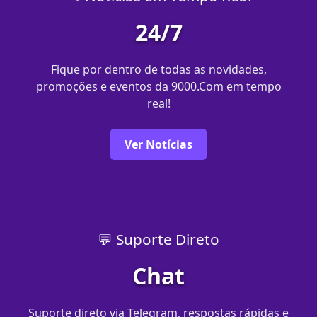
24/7
Fique por dentro de todas as novidades,
promoções e eventos da 9000.Com em tempo
real!
Ver Notícias
💬 Suporte Direto
Chat
Suporte direto via Telegram, respostas rápidas e