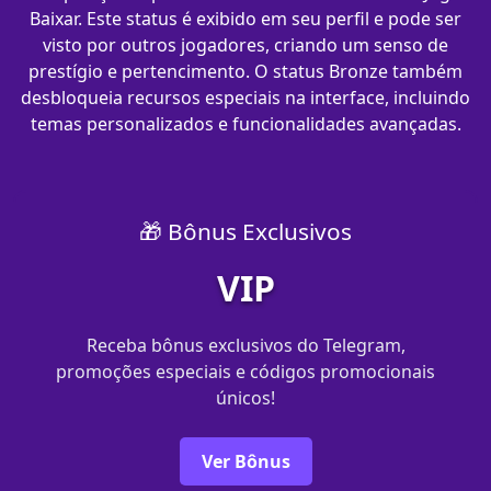
Baixar. Este status é exibido em seu perfil e pode ser
visto por outros jogadores, criando um senso de
prestígio e pertencimento. O status Bronze também
desbloqueia recursos especiais na interface, incluindo
temas personalizados e funcionalidades avançadas.
🎁 Bônus Exclusivos
VIP
Receba bônus exclusivos do Telegram,
promoções especiais e códigos promocionais
únicos!
Ver Bônus