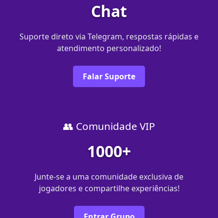
Chat
Suporte direto via Telegram, respostas rápidas e
atendimento personalizado!
Falar Suporte
👥 Comunidade VIP
1000+
Junte-se a uma comunidade exclusiva de
jogadores e compartilhe experiências!
Entrar Grupo