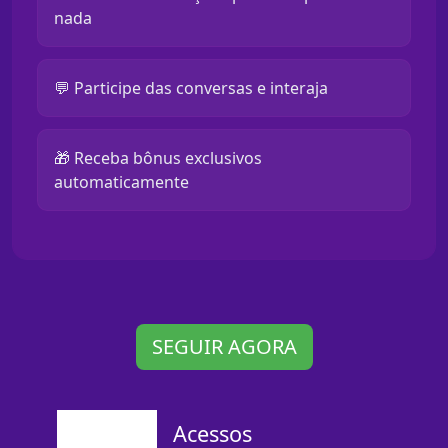
nada
💬 Participe das conversas e interaja
🎁 Receba bônus exclusivos
automaticamente
SEGUIR AGORA
Acessos