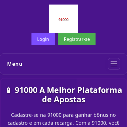
Login
Registrar-se
Menu
📱 91000 A Melhor Plataforma
de Apostas
Cadastre-se na 91000 para ganhar bônus no
cadastro e em cada recarga. Com a 91000, você