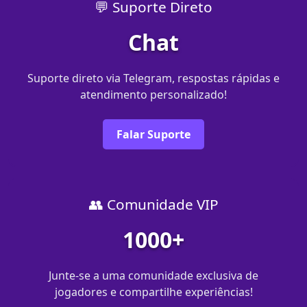
💬 Suporte Direto
Chat
Suporte direto via Telegram, respostas rápidas e
atendimento personalizado!
Falar Suporte
👥 Comunidade VIP
1000+
Junte-se a uma comunidade exclusiva de
jogadores e compartilhe experiências!