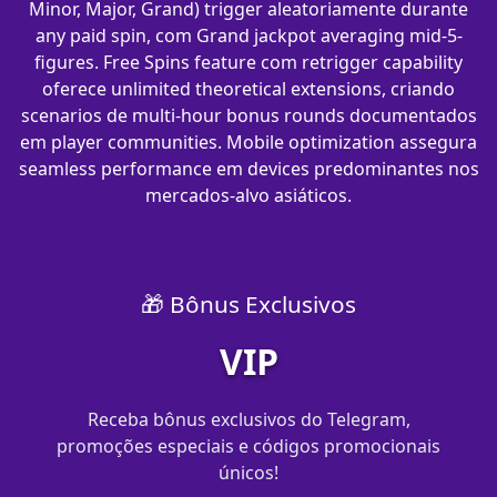
Minor, Major, Grand) trigger aleatoriamente durante
any paid spin, com Grand jackpot averaging mid-5-
figures. Free Spins feature com retrigger capability
oferece unlimited theoretical extensions, criando
scenarios de multi-hour bonus rounds documentados
em player communities. Mobile optimization assegura
seamless performance em devices predominantes nos
mercados-alvo asiáticos.
🎁 Bônus Exclusivos
VIP
Receba bônus exclusivos do Telegram,
promoções especiais e códigos promocionais
únicos!