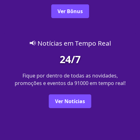
Ver Bônus
📢 Notícias em Tempo Real
24/7
Fique por dentro de todas as novidades,
promoções e eventos da 91000 em tempo real!
Ver Notícias