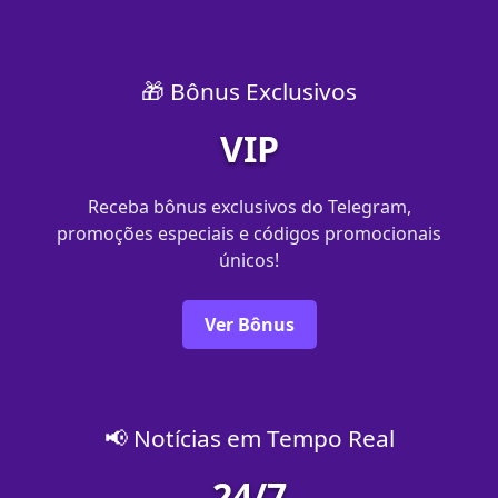
🎁 Bônus Exclusivos
VIP
Receba bônus exclusivos do Telegram,
promoções especiais e códigos promocionais
únicos!
Ver Bônus
📢 Notícias em Tempo Real
24/7