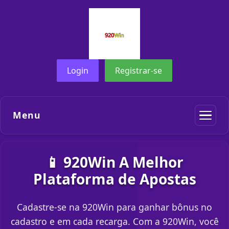
Login
Registrar-se
Menu
📱 920Win A Melhor
Plataforma de Apostas
Cadastre-se na 920Win para ganhar bônus no
cadastro e em cada recarga. Com a 920Win, você