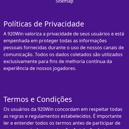
Sitemap
Políticas de Privacidade
A 920Win valoriza a privacidade de seus usuários e está
empenhada em proteger todas as informações
pessoais fornecidas durante o uso de nossos canais de
comunicação. Todos os dados coletados são utilizados
exclusivamente para fins de melhoria contínua da
experiência de nossos jogadores.
Termos e Condições
Os usuários da 920Win concordam em respeitar todas
as regras e regulamentos estabelecidos. É importante
ler e entender todos os termos antes de participar de