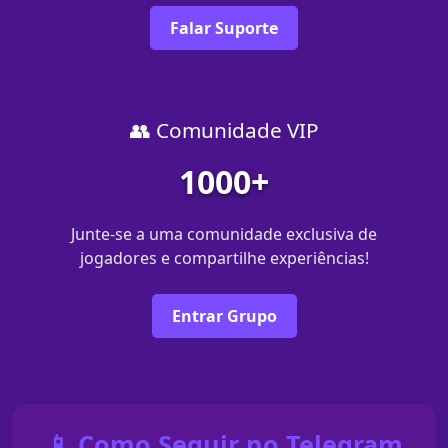
Falar Suporte
👥 Comunidade VIP
1000+
Junte-se a uma comunidade exclusiva de
jogadores e compartilhe experiências!
Entrar Grupo
📱 Como Seguir no Telegram