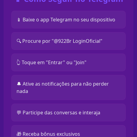
📱 Baixe o app Telegram no seu dispositivo
🔍 Procure por "@922Br LoginOficial"
👆 Toque em "Entrar" ou "Join"
🔔 Ative as notificações para não perder
nada
💬 Participe das conversas e interaja
🎁 Receba bônus exclusivos