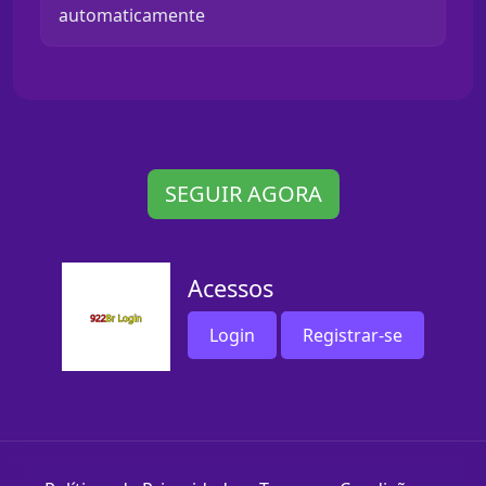
automaticamente
SEGUIR AGORA
Acessos
Login
Registrar-se