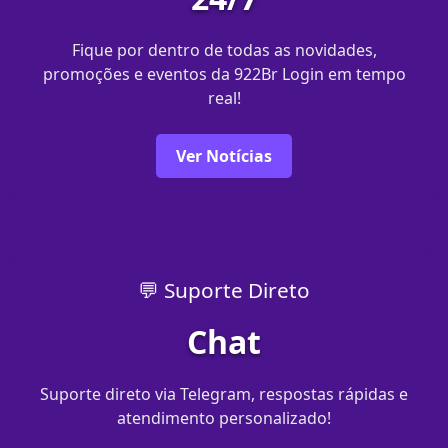
Fique por dentro de todas as novidades,
promoções e eventos da 922Br Login em tempo
real!
Ver Notícias
💬 Suporte Direto
Chat
Suporte direto via Telegram, respostas rápidas e
atendimento personalizado!