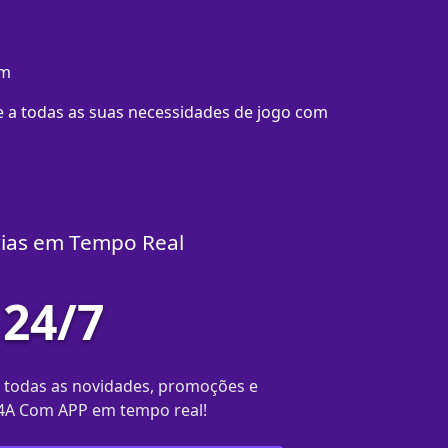
am
 a todas as suas necessidades de jogo com
cias em Tempo Real
24/7
e todas as novidades, promoções e
4A Com APP em tempo real!