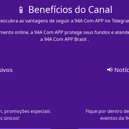
📱 Benefícios do Canal
escubra as vantagens de seguir a 94A Com APP no Telegr
mento online, a 94A Com APP protege seus fundos e atende
a 94A Com APP Brasil .
sivos
📢 Notí
m, promoções especiais
Fique por dentro d
s únicos!
eventos da 9