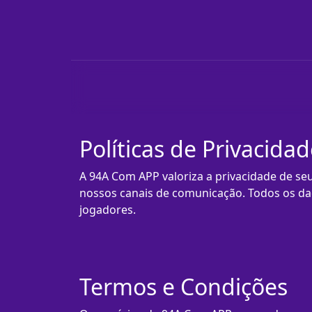
Políticas de Privacida
A 94A Com APP valoriza a privacidade de s
nossos canais de comunicação. Todos os dad
jogadores.
Termos e Condições