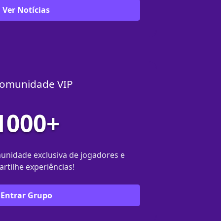
Ver Notícias
Comunidade VIP
1000+
unidade exclusiva de jogadores e
rtilhe experiências!
Entrar Grupo