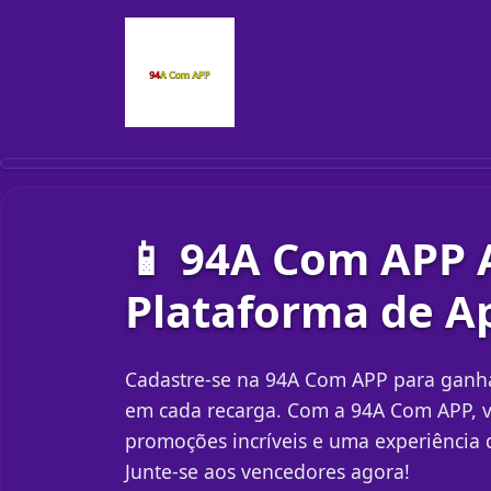
📱 94A Com APP 
Plataforma de A
Cadastre-se na 94A Com APP para ganha
em cada recarga. Com a 94A Com APP, v
promoções incríveis e uma experiência d
Junte-se aos vencedores agora!