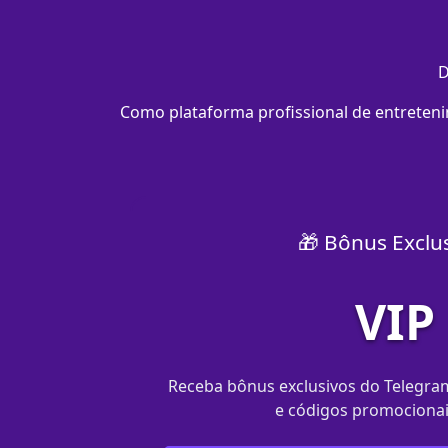
D
Como plataforma profissional de entreteni
🎁 Bônus Exclu
VIP
Receba bônus exclusivos do Telegra
e códigos promocionai