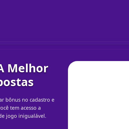
A Melhor
postas
r bônus no cadastro e
ocê tem acesso a
e jogo inigualável.