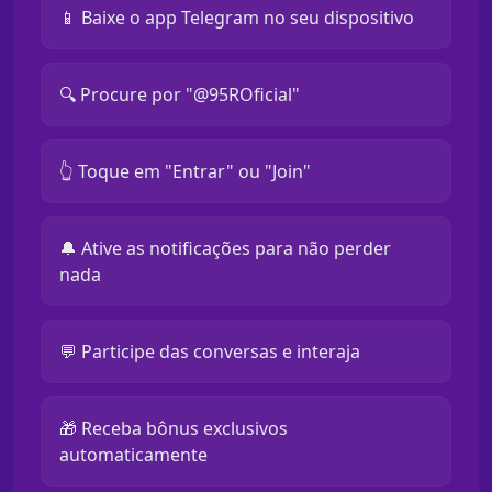
📱 Baixe o app Telegram no seu dispositivo
🔍 Procure por "@95ROficial"
👆 Toque em "Entrar" ou "Join"
🔔 Ative as notificações para não perder
nada
💬 Participe das conversas e interaja
🎁 Receba bônus exclusivos
automaticamente