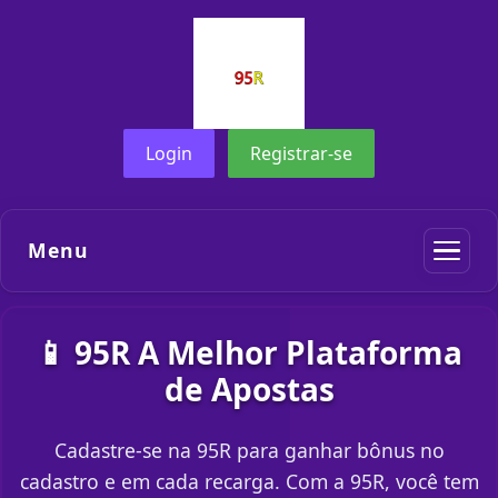
Login
Registrar-se
Menu
📱 95R A Melhor Plataforma
de Apostas
Cadastre-se na 95R para ganhar bônus no
cadastro e em cada recarga. Com a 95R, você tem