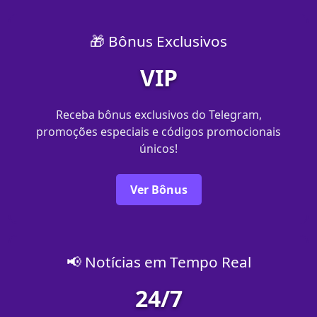
🎁 Bônus Exclusivos
VIP
Receba bônus exclusivos do Telegram,
promoções especiais e códigos promocionais
únicos!
Ver Bônus
📢 Notícias em Tempo Real
24/7