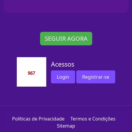
SEGUIR AGORA
Acessos
Login
Registrar-se
Políticas de Privacidade
Termos e Condições
Sitemap