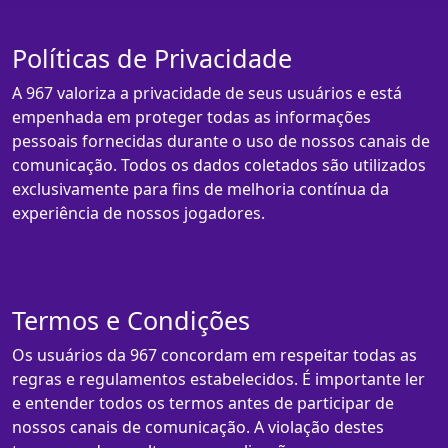
Políticas de Privacidade
A 967 valoriza a privacidade de seus usuários e está
empenhada em proteger todas as informações
pessoais fornecidas durante o uso de nossos canais de
comunicação. Todos os dados coletados são utilizados
exclusivamente para fins de melhoria contínua da
experiência de nossos jogadores.
Termos e Condições
Os usuários da 967 concordam em respeitar todas as
regras e regulamentos estabelecidos. É importante ler
e entender todos os termos antes de participar de
nossos canais de comunicação. A violação destes