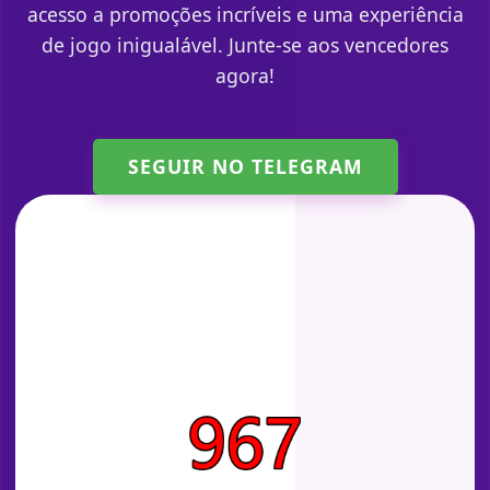
acesso a promoções incríveis e uma experiência
de jogo inigualável. Junte-se aos vencedores
agora!
SEGUIR NO TELEGRAM