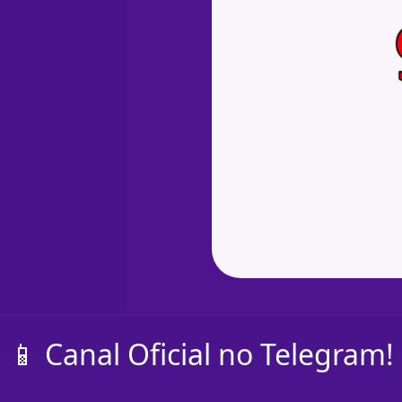
📱 Canal Oficial no Telegram!