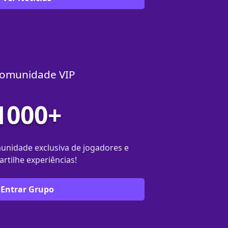
Comunidade VIP
1000+
unidade exclusiva de jogadores e
rtilhe experiências!
Entrar Grupo