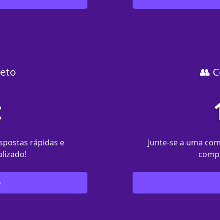
reto
👥 
t
espostas rápidas e
Junte-se a uma com
lizado!
compa
e