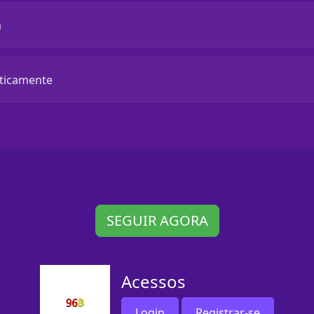
a
aticamente
SEGUIR AGORA
Acessos
Login
Registrar-se