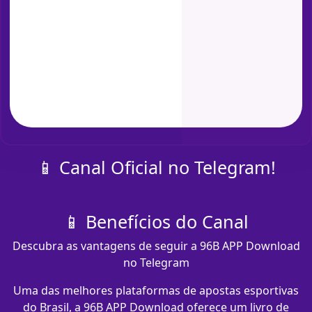
📱 Canal Oficial no Telegram!
📱 Benefícios do Canal
Descubra as vantagens de seguir a 96B APP Download
no Telegram
Uma das melhores plataformas de apostas esportivas
do Brasil, a 96B APP Download oferece um livro de