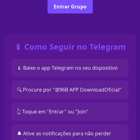
Entrar Grupo
📱 Como Seguir no Telegram
📱 Baixe o app Telegram no seu dispositivo
🔍 Procure por "@96B APP DownloadOficial"
👆 Toque em "Entrar" ou "Join"
🔔 Ative as notificações para não perder