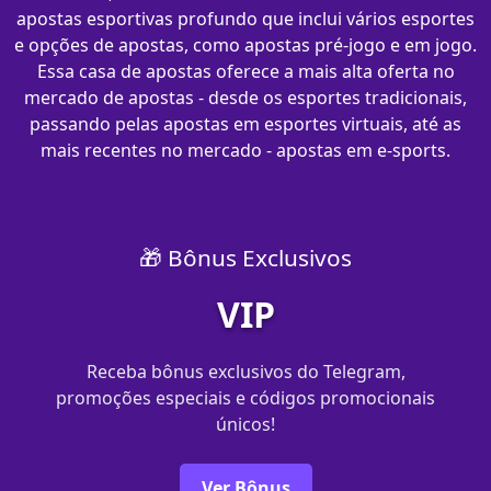
apostas esportivas profundo que inclui vários esportes
e opções de apostas, como apostas pré-jogo e em jogo.
Essa casa de apostas oferece a mais alta oferta no
mercado de apostas - desde os esportes tradicionais,
passando pelas apostas em esportes virtuais, até as
mais recentes no mercado - apostas em e-sports.
🎁 Bônus Exclusivos
VIP
Receba bônus exclusivos do Telegram,
promoções especiais e códigos promocionais
únicos!
Ver Bônus