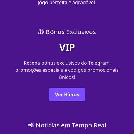
jogo perfeita e agradável.
🎁 Bônus Exclusivos
VIP
Receba bônus exclusivos do Telegram,
promoções especiais e códigos promocionais
únicos!
Ver Bônus
📢 Notícias em Tempo Real