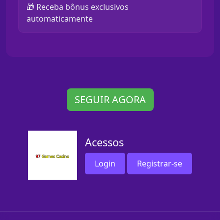
🎁 Receba bônus exclusivos
automaticamente
SEGUIR AGORA
Acessos
Login
Registrar-se