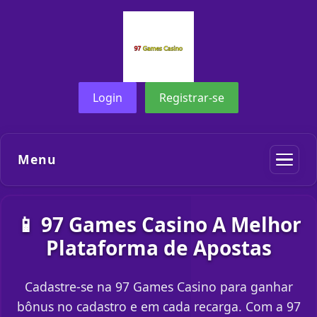
Login
Registrar-se
Menu
📱 97 Games Casino A Melhor
Plataforma de Apostas
Cadastre-se na 97 Games Casino para ganhar
bônus no cadastro e em cada recarga. Com a 97