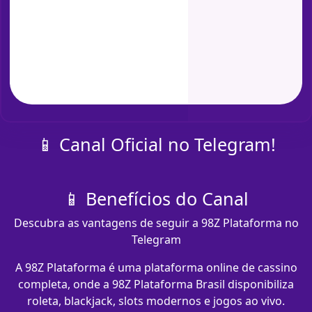
📱 Canal Oficial no Telegram!
📱 Benefícios do Canal
Descubra as vantagens de seguir a 98Z Plataforma no
Telegram
A 98Z Plataforma é uma plataforma online de cassino
completa, onde a 98Z Plataforma Brasil disponibiliza
roleta, blackjack, slots modernos e jogos ao vivo.