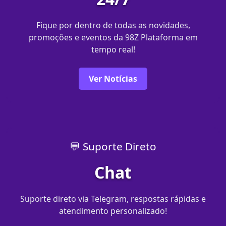
Fique por dentro de todas as novidades,
promoções e eventos da 98Z Plataforma em
tempo real!
Ver Notícias
💬 Suporte Direto
Chat
Suporte direto via Telegram, respostas rápidas e
atendimento personalizado!