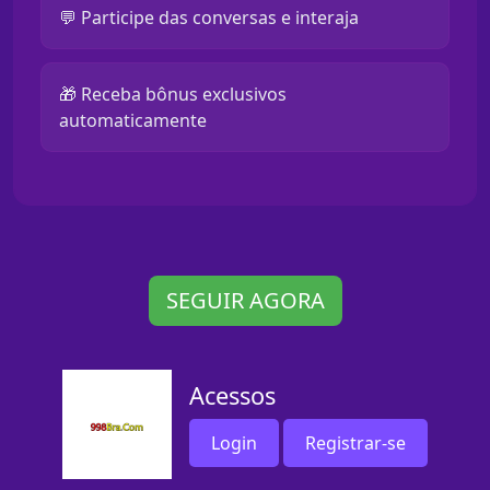
💬 Participe das conversas e interaja
🎁 Receba bônus exclusivos
automaticamente
SEGUIR AGORA
Acessos
Login
Registrar-se