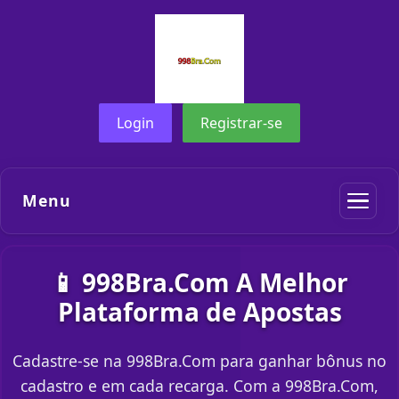
Login
Registrar-se
Menu
📱 998Bra.Com A Melhor
Plataforma de Apostas
Cadastre-se na 998Bra.Com para ganhar bônus no
cadastro e em cada recarga. Com a 998Bra.Com,