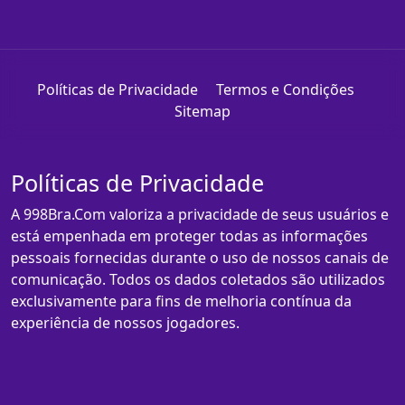
Políticas de Privacidade
Termos e Condições
Sitemap
Políticas de Privacidade
A 998Bra.Com valoriza a privacidade de seus usuários e
está empenhada em proteger todas as informações
pessoais fornecidas durante o uso de nossos canais de
comunicação. Todos os dados coletados são utilizados
exclusivamente para fins de melhoria contínua da
experiência de nossos jogadores.